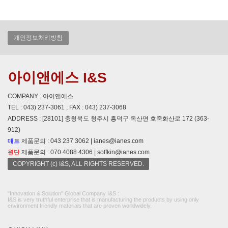
개인정보처리방침
아이앤에스 I&S
COMPANY : 아이앤에스
TEL : 043) 237-3061 , FAX : 043) 237-3068
ADDRESS : [28101] 충청북도 청주시 흥덕구 옥산면 호죽화산로 172 (363-
912)
매트
제품문의 : 043 237 3062 | ianes@ianes.com
원단
제품문의 : 070 4088 4306 | soffkin@ianes.com
COPYRIGHT (c) I&S, ALL RIGHTS RESERVED.
"Innovation & Solution" Global Company I&S :
I&S is very truthful enterprise that is manufacturing the products by using only
environment friendly materials that are proven worldwidely.