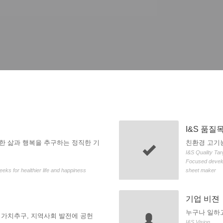
I&S 품질
한 삶과 행복을 추구하는 정직한 기
친환경 고기능
I&S Quality Tar
Focused develop
ks for healthier life and happiness
sheet maker
기업 비젼
누구나 일하고
 가치추구, 지역사회 발전에 공헌
I&S Vision