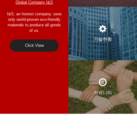
Global Company I&S
I&S, an honest company, uses
only world-proven eco-friendly
materials to produce all goods
of us.
기술현황
Click View
커뮤니티