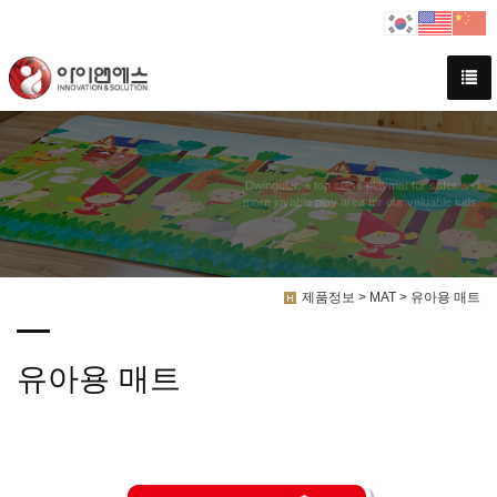
Dwinguler, a top class playmat for safer and
more joyable play area for our valuable kids.
제품정보 > MAT > 유아용 매트
유아용 매트