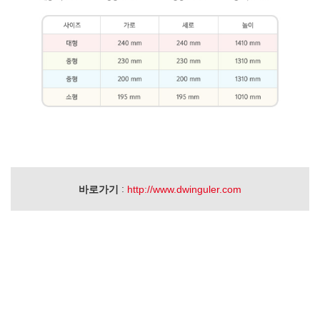
:
바로가기
http://www.dwinguler.com