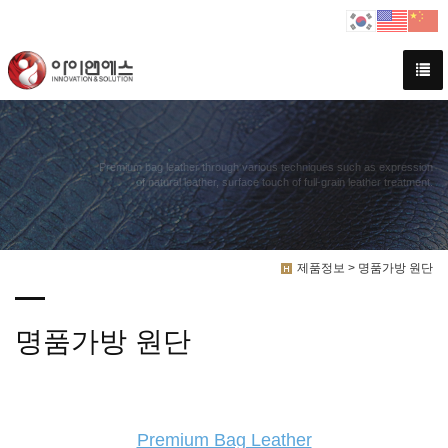
Premium bag leather through various techniques such as expression
of natural leather, surface touch of full-grain leather treatment.
제품정보 > 명품가방 원단
명품가방 원단
Premium Bag Leather