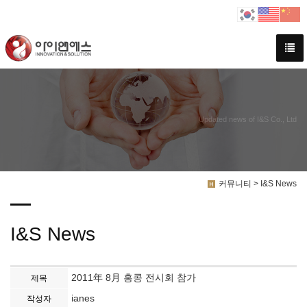
Updated news of I&S Co., Ltd
커뮤니티 > I&S News
I&S News
2011年 8月 홍콩 전시회 참가
제목
ianes
작성자